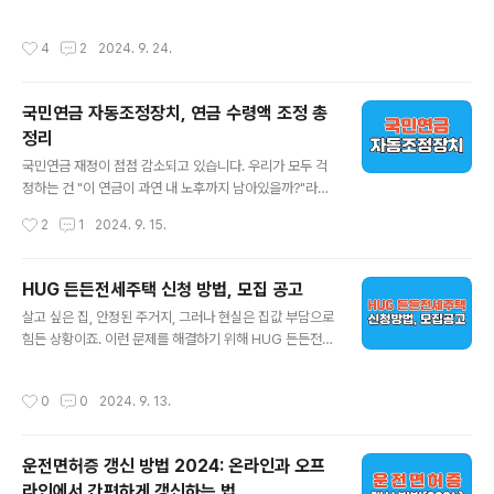
도 제공되고 있어 상황에 맞는 방법을 선택하는 것이 좋습
대신, 국가나 지방자치단체에서 무료로 수거해 가는 방식
니다. 이 글에서는 각 방법에 대해 자세히 설명하고, 신청
입니다. 이 서비스는 주로 냉장고, 세탁기, TV 등 대형 가전
작성시간
4
2
2024. 9. 24.
시 유의해야 할 사항까지 꼼꼼하게 살..
제품을 대상으로 하며, 전자레인지, 청소기, 프린터 등과 같
은 소형 가전도 포함됩니다. 오늘은 이 폐가전 무상 수거 신
청 방법에 대해 알아볼텐데요. 가정에서 처리하기 번거로
국민연금 자동조정장치, 연금 수령액 조정 총
운 전자기기를 간편하게 처리할 수 있으며, 불법 투기 방지
정리
에도 중요한 역할을 합니다. 폐가전 무상 수거는 자원 순환
글 내용
사회를 위한 필수 서비스로 각 가정에서 많이 활용되고 있
국민연금 재정이 점점 감소되고 있습니다. 우리가 모두 걱
습니다. 폐가전 무료 수거 신청 폐가전 수거 신청 방법폐
정하는 건 "이 연금이 과연 내 노후까지 남아있을까?"라는
가전 수거 신청은 매우 간단하며, 두 가지 방법으로 진행할
질문일 텐데요. 그 고민에 대한 해결책으로 국민연금 자동
작성시간
2
1
2024. 9. 15.
수 있습니다. 첫..
조정장치가 떠오르고 있습니다. 이는 국민연금 제도가 우
리 사회의 인구 구조나 경제 상황에 따라 자동으로 변화하
는 시스템으로, 우리가 수동적으로 조정하지 않아도 필요
HUG 든든전세주택 신청 방법, 모집 공고
한 변화가 자연스럽게 이루어지게 만들어줍니다. 하지만
글 내용
살고 싶은 집, 안정된 주거지, 그러나 현실은 집값 부담으로
여기에 담긴 의미는 단순한 기술적 장치 이상의 것들이 있
힘든 상황이죠. 이런 문제를 해결하기 위해 HUG 든든전세
습니다. 이 장치는 우리의 미래 세대가 지나치게 큰 부담을
주택은 많은 이들의 주거 고민을 덜어주는 제도입니다. 오
지지 않도록 하고, 현재 세대가 너무 많은 부담을 느끼지 않
늘은 HUG 든든전세주택 신청 방법과 관련된 모집 공고를
도록 균형을 맞추는 역할을 합니다. 국민연금 자동조정장
작성시간
0
0
2024. 9. 13.
간단하게 소개하고, 누구나 쉽게 신청할 수 있는 팁들을 알
치가 등장한 이유이제 곧 도래할 초고령사회, 그리고 빠르
려드릴게요.1. HUG 든든전세주택이란?먼저, 간단하게 H
게 줄어들고 있는 저출산 문제가 우리의 연..
UG 든든전세주택에 대해 설명드릴게요. HUG(주택도시
운전면허증 갱신 방법 2024: 온라인과 오프
보증공사)는 주택을 구하려는 분들이 전세금을 안전하게
라인에서 간편하게 갱신하는 법
보호받고, 합리적인 조건으로 주거를 제공받을 수 있도록