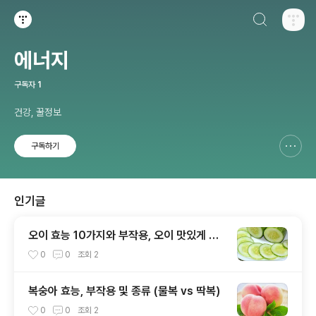
검색하기
티스토리
에너지
구독자
1
건강, 꿀정보
구독하기
신고하기 레이어
열기
인기글
오이 효능 10가지와 부작용, 오이 맛있게 먹
는 방법
0
0
조회
2
복숭아 효능, 부작용 및 종류 (물복 vs 딱복)
0
0
조회
2