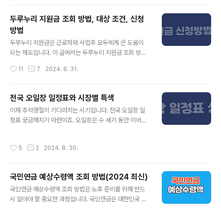
나 부품을 교체하는 조치입니다. 이러한 리콜이 발생하면,
차량 소유자는 신속하게 리콜 여부를 확인하고 문제를 해
두루누리 지원금 조회 방법, 대상 조건, 신청
결해야 합니다.자동차 리콜 조회 방법 1. 정부 웹사이트 이
방법
용한국에서는 국토교통부가 운영하는 "자동차 결함 신고센
글 내용
터" 웹사이트를 통해 자동차 리콜 여부를 확인할 수 있습니
두루누리 지원금은 근로자와 사업주 모두에게 큰 도움이
다. 이 웹사이트에서는 차량의 차대번호(차량 식별 번호, VI
되는 제도입니다. 이 글에서는 두루누리 지원금 조회 방법,
N)를 입력하여 해당 차량이 리콜 대상인지 확인할 수 있습
대상 조건, 신청 방법을 상세히 안내하겠습니다. 이 정보를
작성시간
11
7
2024. 8. 31.
니다. 또한, 리콜 관련 정보를 확인할..
통해 해당 제도를 최대한 활용할 수 있습니다.두루누리 지
원금이란?두루누리 지원금은 소규모 사업장에서 일하는
저소득 근로자와 사업주를 지원하기 위해 마련된 제도입니
전국 오일장 일정표와 시장별 특색
다. 이 제도는 근로자의 사회보험료 부담을 줄여 안정적인
글 내용
이제 추석명절이 기디려지는 시기입니다. 전국 오일장 일
고용 환경을 조성하고, 사회보험 가입률을 높이기 위한 목
정표 궁금해지기 마련이죠. 오일장은 수 세기 동안 이어져
적으로 시행됩니다.두루누리 지원금 대상 조건두루누리 지
내려온 전통의 장터입니다. 각 지역마다 고유한 특색을 지
원금의 혜택을 받기 위해서는 몇 가지 조건을 충족해야 합
닌 오일장은 농민과 어민, 상인들이 모여 신선한 농산물과
니다. 주요 조건은 다음과 같습니다: 1. 사업장 규모지원 대
작성시간
5
2
2024. 8. 30.
해산물, 지역 특산품을 교환하는 장소입니다. 오늘날에도
상은 30인 미만의 근로자를 고용한 소규모 사업장입니다.
전국의 오일장은 지역 경제의 중심지로서, 현지인과 관광
이는 근로자의 수가 적어 사회보험료 부담..
객 모두에게 사랑받고 있습니다. 이 글에서는 전국의 오일
국민연금 예상수령액 조회 방법(2024 최신)
장 일정표를 정리하고, 각 시장의 특색을 소개합니다.오일
글 내용
장이란 무엇인가?오일장은 특정한 날짜에만 열리는 시장
국민연금 예상수령액 조회 방법은 노후 준비를 위해 반드
을 의미합니다. 대개 5일 단위로 열리며, 예를 들어 1일과
시 알아야 할 중요한 과정입니다. 국민연금은 대한민국 국
6일, 2일과 7일, 3일과 8일 등으로 나뉩니다. 오일장은 농
민의 안정적인 노후 생활을 위한 필수적인 재정적 지원으
산물, 해산물, 생활용품 등 다양한 상품을 판매하며, 지역
로, 그 수령액을 미리 파악하는 것은 개인의 재정 계획 수립