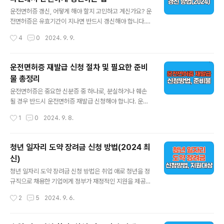
글 내용
돕는 공공기관입니다. 그중 든든전세주택은 일반적인 전세
운전면허증 갱신, 어떻게 해야 할지 고민하고 계신가요? 운
제도와 달리 보증금을 보다 안정적으로 지켜주며, 상대적
전면허증은 유효기간이 지나면 반드시 갱신해야 합니다.
으로 낮은 전세금 부담으로 주거할 수 있게 해주는 제도입
만기일을 놓치면 불편함뿐 아니라 법적 문제까지 발생할
작성시간
4
0
2024. 9. 9.
니다. 든든전세주택 신청 바로가기 ..
수 있습니다. 이 글에서는 2024년 최신 운전면허증 갱신
방법을 온라인과 오프라인 절차로 상세하게 안내해 드리겠
습니다. 갱신 주기와 필요한 서류, 신체검사까지 모든 정보
운전면허증 재발급 신청 절차 및 필요한 준비
를 담았습니다. 1. 운전면허증 갱신 시기: 언제 갱신해야 할
물 총정리
까?운전면허증 갱신은 나이와 면허 종류에 따라 다릅니다.
글 내용
기본적으로 10년 주기로 갱신해야 하지만, 만 65세 이상
운전면허증은 중요한 신분증 중 하나로, 분실하거나 훼손
은 5년마다 갱신해야 합니다. 갱신 시기는 면허증 뒷면에
될 경우 반드시 운전면허증 재발급 신청해야 합니다. 운전
표기된 유효기간을 확인하면 됩니다.10년 주기 갱신: 만 6
면허증 재발급은 온라인과 오프라인을 통해 쉽게 진행할
작성시간
1
0
2024. 9. 8.
5세 미만5년 주기 갱신: 만 65세 이상2. 운전면허증 갱신
수 있으며, 절차를 미리 숙지하면 빠르고 편리하게 처리할
방법: 온라인과 오프라..
수 있습니다. 이번 글에서는 운전면허증 재발급이 필요한
상황과 재발급 절차, 필요한 준비물에 대해 자세히 설명하
청년 일자리 도약 장려금 신청 방법(2024 최
겠습니다. 1. 운전면허증 재발급이 필요한 이유1.1 분실,
신)
훼손, 갱신 등의 사유운전면허증 재발급은 다양한 이유로
글 내용
필요할 수 있습니다. 가장 흔한 사유는 분실입니다. 운전면
청년 일자리 도약 장려금 신청 방법은 취업 애로 청년을 정
허증을 분실했을 경우 신분 확인 및 운전 자격 증명이 어려
규직으로 채용한 기업에게 정부가 재정적인 지원을 제공하
워지므로, 가능한 한 빨리 재발급을 받는 것이 좋습니다. 훼
는 제도입니다. 이 지원금은 청년들의 고용을 촉진하고, 중
작성시간
2
5
2024. 9. 6.
손된 경우에도 운전면허증의 식별이 불가능하거나 정보가
소기업들의 인재 채용을 독려하는 중요한 역할을 합니다.
정확히 나타나지 않을 수 있으므로 ..
아래는 청년 일자리 도약 장려금을 신청하는 방법과 관련
된 절차입니다. 1. 청년 일자리 도약 장려금 신청 자격기업