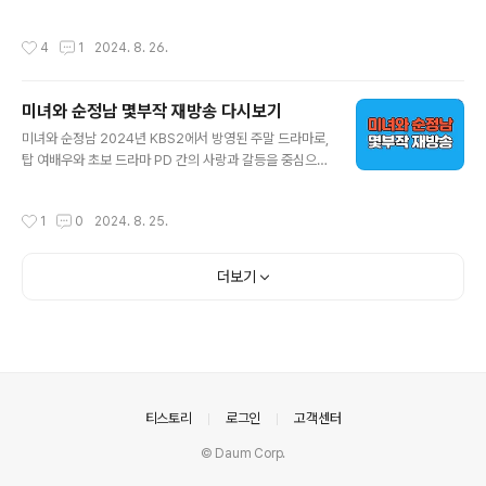
한 증상 중 하나로, 체온이 37.5도 이상으로 올라가는 발열
격히 커지면서 미디어 환경이 크게 변화하고 있습니다. 과
이 발생할 수 있습니다. 이는 신체가 바이러스와 싸우기 위
거에는 TV나 신문 등 전통적인 미디어와 연예인이 대중 문
작성시간
4
1
2024. 8. 26.
해 면역 반응을 일으키는 과정에..
화를 주도했지만, 이제는 인플루언서들이 개인적이고 친근
한 콘텐츠로 대중과 소통하며 새로운 유형의 스타로 떠올
랐습니다. 이러한 변화 속에서 넷플릭스는 인플루언서들의
미녀와 순정남 몇부작 재방송 다시보기
인기를 활용한 새로운 예능 프로그램 '더 인플루언서'를 선
글 내용
보였습니다. 2024년 8월 6일에 공개된 이 프로그램은 다
미녀와 순정남 2024년 KBS2에서 방영된 주말 드라마로,
양한 소셜 미디어에서 활동하는 인플루언서들이 경쟁을 펼
탑 여배우와 초보 드라마 PD 간의 사랑과 갈등을 중심으로
치는 서바이벌 형식으로, 기존 예능 프로그램과는 차별화
펼쳐지는 이야기입니다. 이 드라마는 방송 초반부터 큰 인
된 재미를 선사했습니다. 이 글에서는 '더 인플루언서' 프로
기를 끌며 많은 시청자들의 사랑을 받았습니다. 이번 글에
작성시간
1
0
2024. 8. 25.
그램의 출연진, 구성, 진행 방식, 우승..
서는 미녀와 순정남 몇부작인지, 그리고 재방송 및 다시보
기 방법에 대해 자세히 설명드리겠습니다. 미녀와 순정남
재방송 보기미녀와 순정남 몇부작인가요?"미녀와 순정
더보기
남"은 총 50부작으로 구성되어 있습니다. 이 드라마는 20
24년 3월 23일에 첫 방송을 시작하여 9월 22일에 마지
막 회차가 방영될 예정입니다. 각 에피소드는 약 60분간
방영되며, 토요일과 일요일 저녁 7시 55분부터 9시 15분
까지 방송됩니다​.드라마는 초반부에서 주인공들이 직면하
는 갈등과 복잡한 인간관계를 중심..
의안내
티스토리
로그인
고객센터
© Daum Corp.