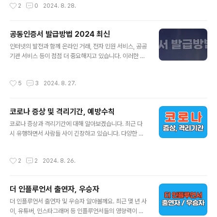
작성시간
2
0
2024. 8. 28.
주민들에게는 일상적인 쇼핑 장소이자..
에 큰 도움이 됩니다. 하지만 많은 사람들은 자신이 받을 연
금액을 정확히 알지 못하거나, 조회 방법을 모르는 경우가
많습니다. 이번 글에서는 국민연금 예상수령액을 조회하는
공동인증서 발급방법 2024 최신
방법과 이를 통해 얻을 수 있는 유익한 정보에 대해 자세히
글 내용
설명하겠습니다.1. 국민연금 예상수령액 조회 방법국민연
인터넷의 발전과 함께 온라인 거래, 전자 민원 서비스, 공공
금 예상수령액을 조회하는 방법은 여러 가지가 있으며, 각
기관 서비스 등이 점점 더 중요해지고 있습니다. 이러한 서
각의 방법은 쉽게 접근할 수 있도록 설계되어 있습니다. 아
비스들을 안전하게 이용하기 위해서는 공동인증서가 필수
래에서 대표적인 조회 방법을 소개합니다.1.1 국민연금공단
적입니다. 공동인증서는 이전의 공인인증서에서 발전된 형
작성시간
5
3
2024. 8. 27.
홈페이지를 통한 조회가장 널리 사용..
태로, 사용자의 신원을 확인하고 데이터의 무결성을 보장
하는 중요한 도구입니다. 이번 포스팅에서는 공동인증서
발급방법을 구체적으로 안내드리겠습니다.공동인증서란
코로나 증상 및 격리기간, 예방수칙
무엇인가?공동인증서는 전자 거래에서 본인 확인을 위해
글 내용
사용되는 전자 서명 도구입니다. 과거에는 공인인증서라는
코로나 증상과 격리기간에 대해 알아보겠습니다. 최근 다
이름으로 알려졌지만, 법적인 변화와 기술적 발전에 따라
시 유행하면서 사람들 사이 긴장하고 있습니다. 다양한 증
공동인증서라는 명칭으로 변경되었습니다. 이 인증서는 온
상으로 나타날 수 있습니다. 코로나 확진이 되면 즉시 격리
라인 금융 거래, 정부 민원 서비스, 전자 서명 등 다양한 곳
해야 합니다. 특히, 증상이 나타난 후 즉각적인 대응이 필요
작성시간
2
2
2024. 8. 26.
에서 사용되며, 사용자의 신원 확인과 데이터 보호 역할..
하며, 방역 당국이 제시하는 지침을 철저히 따르는 것이 중
요합니다. 아래에서는 코로나 증상과 격리 기간에 대해 자
세히 설명드리겠습니다.코로나 증상 자세히 알아보기코로
더 인플루언서 출연자, 우승자
나 증상 코로나는 감염 초기부터 다양한 증상을 나타낼 수
글 내용
있으며, 증상은 감염된 사람마다 다를 수 있습니다. 일반적
더 인플루언서 출연자 및 우승자 알아볼께요. 최근 몇 년 사
으로 코로나의 주요 증상은 다음과 같습니다.1. 발열가장 흔
이, 유튜버, 인스타그래머 등 인플루언서들의 영향력이 급