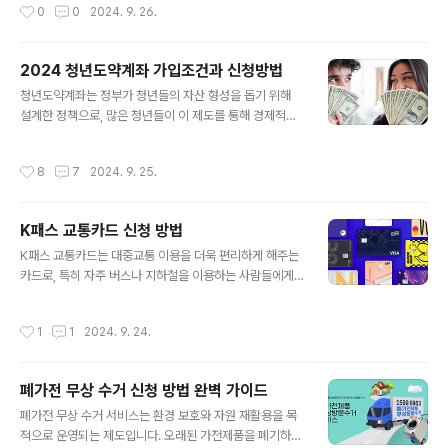
작성시간
0
0
2024. 9. 26.
방법은 다양하며, 사용자의 편..
물품을 받을 계획이 있는 사람들에게 유용합니다. 해외에
서 주문한 물품이 한국 세관을 통과할 때 필수적으로 사용
되며, 개인정보 유출 위험을 최소화하는 데 도움을 줍니다.
2024 청년도약계좌 가입조건과 신청방법
이 번호는 한 번 발급받으면 지속적으로 사용할 수 있어 매
글 내용
우 편리합니다. 개인통관고유번호는 인터넷을 통해 간단히
청년도약계좌는 정부가 청년들의 자산 형성을 돕기 위해
발급받을 수 있으며, 발급 과정이 매우 쉬워 누구나 손쉽게
설계한 정책으로, 많은 청년들이 이 제도를 통해 경제적인
받을 수 있습니다. 해외 직구 초보자라도 쉽게 사용할 수 있
자립을 이루고 꿈을 실현할 수 있는 기회를 제공합니다. 매
는 이 번호의 발급 방법과 그 외 중요한 정보들을 이제 자세
달 일정 금액을 저축하면 정부가 추가로 지원금을 제공하
작성시간
8
7
2024. 9. 25.
는 구조로, 5년 동안 꾸준히 저축하면 목돈을 마련할 수 있
히 소개하겠습니다. 개인통관고유번호..
습니다. 이 제도를 적극적으로 활용하기 위해서는 가입 조
건과 신청 방법에 대한 정확한 이해가 필수적입니다. 이번
K패스 교통카드 신청 방법
글에서는 청년도약계좌 가입조건과 신청방법에 대해 자세
글 내용
히 알아보겠습니다.청년도약계좌 가입조건청년도약계좌에
K패스 교통카드는 대중교통 이용을 더욱 편리하게 해주는
가입하기 위해서는 특정 연령과 소득 조건을 충족해야 하
카드로, 특히 자주 버스나 지하철을 이용하는 사람들에게
므로, 가입 전에 자신이 해당 조건에 부합하는지 확인하는
유용합니다. 교통비 절감 혜택과 함께 간편한 결제 방식으
것이 중요합니다. 2024년 기준 청년도약계좌에 가입할 수
로 많은 이들이 K패스를 선택하고 있습니다. K패스 교통카
작성시간
1
1
2024. 9. 24.
드는 다양한 방법으로 신청할 수 있으며, 여기서는 가장 일
있는 조건은 다음과 같습니다. 청년도약계좌 ..
반적이고 효율적인 신청 절차를 안내해드리겠습니다. 신청
전 준비 사항과 고려할 점을 확인하고, 적합한 방법으로 신
폐가전 무상 수거 신청 방법 완벽 가이드
청을 진행하세요.K패스 교통카드지금 신청하기K패스 교통
글 내용
카드는 온라인과 오프라인 모두 신청할 수 있습니다. 또한,
폐가전 무상 수거 서비스는 환경 보호와 자원 재활용을 목
사용자의 편의에 맞춘 모바일 앱을 통한 간편한 신청 방법
적으로 운영되는 제도입니다. 오래된 가전제품을 폐기하는