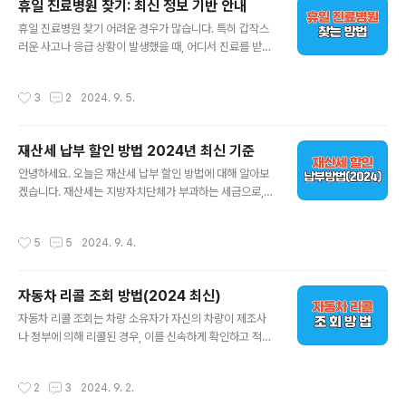
휴일 진료병원 찾기: 최신 정보 기반 안내
신청 자격우선지원 대상기업(주로 중소기업)이거나 중견기
글 내용
휴일 진료병원 찾기 어려운 경우가 많습니다. 특히 갑작스
업이어야 합니다.정규직으로 청년을 채용한 후 6개월 이상
러운 사고나 응급 상황이 발생했을 때, 어디서 진료를 받을
고용을 유지해야 합니다.청년 근로자에게 최저임금 이상을
수 있을지 미리 알아두는 것이 중요합니다. 이 글에서는 휴
지급해야 하며, 고용보험에 가입된 상태여야 합니다.청년
일에 진료를 받을 수 있는 병원을 쉽게 찾는 방법을 알아보
근로자 자격만 15세에서 34세 이하의 취업 애로 청년이어
작성시간
3
2
2024. 9. 5.
겠습니다. 관련 홈페이지 또는 앱으로 휴일 진료병원을 검
야 합니다.다음 중 하나에 해당하는 청년:고졸 이하 학력 소
색하고, 가까운 응급실이나 지정된 병원을 찾는 방법에 대
지자4개월 이상 실업 상태인 청년고..
해 자세히 설명하겠습니다. 1. 응급의료포털을 통한 휴일
재산세 납부 할인 방법 2024년 최신 기준
진료병원 찾기응급의료포털(E-Gen)은 보건복지부에서
글 내용
운영하는 공식 사이트로, 휴일이나 야간에 진료 가능한 병
안녕하세요. 오늘은 재산세 납부 할인 방법에 대해 알아보
원과 약국을 쉽게 검색할 수 있습니다. 전국의 병원과 약국
겠습니다. 재산세는 지방자치단체가 부과하는 세금으로,
정보를 실시간으로 검색할 수 있습니다. 특히 응급 상황에
주택이나 토지 등 소유한 재산에 대해 매년 부과됩니다. 이
대비해 병원의 가용 침대 수나 진료 가능 여부를 확인할 수
세금은 지역 사회의 발전을 위한 중요한 재원으로 사용되
작성시간
5
5
2024. 9. 4.
있는 장점이 있습니다. 응급의료..
기 때문에, 정확히 이해하고 적절히 납부하는 것이 중요합
니다. 재산세 납부 방법, 기간1. 재산세란 무엇인가?재산세
는 부동산을 소유한 개인이나 기업에게 부과되는 세금입니
자동차 리콜 조회 방법(2024 최신)
다. 재산세는 주로 지방자치단체의 운영 자금을 마련하기
글 내용
위해 사용되며, 각 지역마다 세율이 다를 수 있습니다. 일반
자동차 리콜 조회는 차량 소유자가 자신의 차량이 제조사
적으로 주택, 상업용 건물, 토지 등이 포함되며, 해당 자산
나 정부에 의해 리콜된 경우, 이를 신속하게 확인하고 적절
의 공시지가를 기준으로 계산됩니다.2. 재산세 납부 기간
한 조치를 취하기 위해 매우 중요한 과정입니다. 리콜은 자
재산세는 매년 두 번에 걸쳐 납부해야 합니다. 첫 번째 분기
동차 제조업체가 특정 차량 모델에서 발견된 결함이나 안
작성시간
2
3
2024. 9. 2.
는 보통 7월 중순에서 말 사이에..
전 문제를 해결하기 위해 해당 차량을 소환하여 수리하거