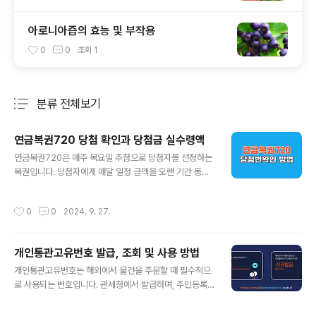
아로니아즙의 효능 및 부작용
0
0
조회
1
분류 전체보기
주요 글 목록
연금복권720 당첨 확인과 당첨금 실수령액
글 내용
연금복권720은 매주 목요일 추첨으로 당첨자를 선정하는
복권입니다. 당첨자에게 매달 일정 금액을 오랜 기간 동안
지급하는 방식이 특징입니다. 이 복권은 오랫동안 꾸준한
수익을 제공하기 때문에 많은 사람들이 큰 관심을 보이고
작성시간
0
0
2024. 9. 27.
있습니다. 1등부터 7등까지 추천하게 되는데요. 당첨 금액
과 지급 방식 또한 등수별로 다릅니다. 이번 글에서는 연금
복권720 당첨 확인 방법, 당첨 번호 확인 절차, 각 등수별
개인통관고유번호 발급, 조회 및 사용 방법
당첨금과 실수령액에 대해 자세히 안내해 드리겠습니다.한
글 내용
번 당첨되면 매달 정해진 금액을 장기간 지급받기 때문에
개인통관고유번호는 해외에서 물건을 주문할 때 필수적으
경제적으로 매우 안정되게 됩니다. 당첨 확인 방법, 당첨 금
로 사용되는 번호입니다. 관세청에서 발급하며, 주민등록
액과 세금 계산을 정확히 알아볼 수 있도록 하겠습니다..연
번호 대신 사용하는 것으로 보안과 개인정보 보호에 중요
금복권720 당첨 확인 방법연금복권720 당첨 확인하는
한 역할을 합니다. 특히, 해외 직구를 자주 하거나 외국에서