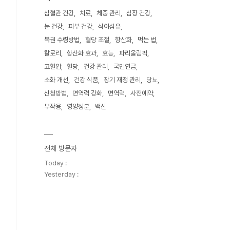
심혈관 건강
치료
체중 관리
심장 건강
눈 건강
피부 건강
식이섬유
복권 수령방법
혈당 조절
항산화
먹는 법
칼로리
항산화 효과
효능
파리올림픽
고혈압
혈당
건강 관리
국민연금
소화 개선
건강 식품
장기 재정 관리
당뇨
신청방법
면역력 강화
면역력
사전예약
부작용
영양성분
백신
전체 방문자
Today :
Yesterday :